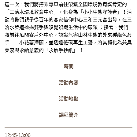
這一次，我們將搭乘專車前往榮獲全國環境教育獎肯定的
「三洽水環境教育中心」，化身為「小小生態守護者」！活
動將帶領親子從百年的客家信仰中心三和三元宮出發，在三
洽水步道透過雙手與嗅覺辨識生活中的蕨類 ；接著，我們
將前往瓜閒寮戶外中心，認識危害山林生態的外來種綠色殺
手——小花蔓澤蘭，並透過低碳再生工藝，將其轉化為兼具
美感與永續意義的「永續手抄紙」 ！
時間
活動內容
活動地點
課程簡介
12:45-13:00