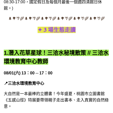
08:30-17:00，國定假日及每個月最後一個週四清館日休
館。)
🌲🌳🌴🌾🌲🌳🌴🌾🌲🌳🌴🌾🌲🌳🌴🌾🌲🌳🌴🌾🌲🌳🌴🌾
✦ 𝟑 場生態走讀
1.潛入花草星球！三洽水秘境散策 // 三洽水
環境教育中心教師
08/01(六) 13：00 ─ 17：00
📍三洽水環境教育中心
大自然是一本最棒的立體書！今年盛夏，桃園市立圖書館
《五感山徑》特展要帶領親子走出書本、走入真實的自然綠
意。