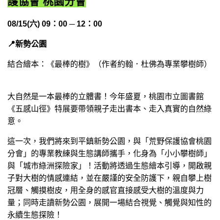
護協會 桃園分會
08/15(六) 09：00 ─ 12：00
📍
新勢公園
結合繪本：《最棒的樹》（作者約翰．杜佛為專業攀樹師）
大自然是一本最棒的立體書！今年盛夏，桃園市立圖書館
《五感山徑》特展要帶領親子走出書本、走入真實的自然綠
意。
這一次，我們將來到平鎮新勢公園，與「荒野保護協會桃園
分會」的專業教練與生態講師攜手，化身為「小小攀樹師」
與「城市綠洲探險家」！活動將透過生態繪本引導，開啟親
子對大樹的情感連結，並在嚴謹的安全防護下，親自攀上樹
冠層、觸摸樹皮，用全身的感官直接感受大樹的溫度與力
量；同時走讀新勢公園，展開一場結合視覺、觸覺與知性的
永續生態探險！