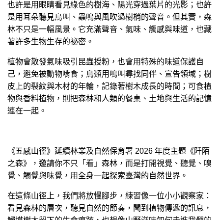
也許是用眼睛看見綠色的樹海、陽光穿過葉片的光影；也許
是用耳朵聽見鳥叫、蟲鳴與風吹過樹梢的聲音。但其實，森
林不只是一幅風景。它充滿聲音、氣味、觸感與味道，也藏
著許多生物生存的祕密。
植物會散發氣味吸引昆蟲授粉，也會用特殊的味道保護自
己，避免被動物啃食；鳥類用鳴叫尋找同伴、宣告領域；樹
皮上的裂紋與木材的年輪，記錄著樹木成長的時間；可食植
物與香料植物，則把森林和人類的餐桌、土地與生活的記憶
連在一起。
《五感山徑》延續林業及自然保育署 2026 年度主題《阡陌
之森》，邀請你不只「看」森林，而是打開視覺、聽覺、嗅
覺、觸覺與味覺，用全身一起探索臺灣的自然世界。
在這條山徑上，我們將放慢腳步，練習像一位小小觀察家：
看見森林的層次，聽見自然的節奏，聞到植物傳遞的訊息，