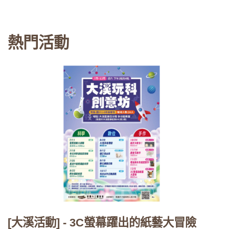
熱門活動
[大溪活動] - 3C螢幕躍出的紙藝大冒險