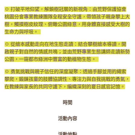
☉ 打破平地仰望，解鎖樹冠層的新視角：由荒野保護協會
桃園分會專業教練團隊全程安全守護，帶領孩子親身攀上大
樹，觸摸樹皮紋理、俯瞰公園綠意，用身體直接感受大樹的
生命力與呼吸。
☉ 從繪本感動走向在地生態走讀：結合攀樹繪本導讀，開
啟親子對自然的情感共鳴；並由荒野專業生態講師走讀新勢
公園，一窺都市綠洲中豐富的動植物生態。
☉ 勇氣挑戰與親子信任的深度凝聚：透過手腳並用的繩索
攀爬，鍛鍊孩童的肢體協調性、專注力與自我挑戰的勇氣，
在教練與家長的共同守護下，編織深刻的夏日感官記憶。
時間
活動內容
活動地點