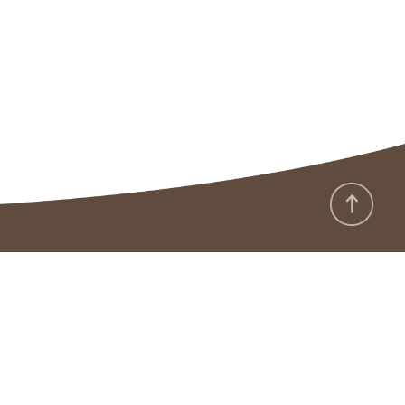
:::
政府網站資料開放宣告
隱私保護及安全政策
版權聲明
廉政園地
雙語詞彙
資通安全專區
本館APP
RSS