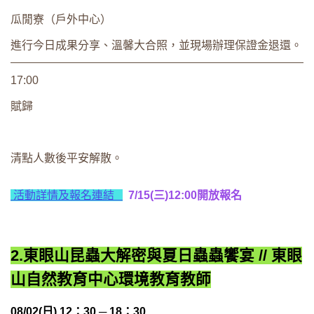
瓜閒寮（戶外中心）
進行今日成果分享、溫馨大合照，並現場辦理保證金退還。
17:00
賦歸
清點人數後平安解散。
活動詳情及報名連結
7/15(三)12:00開放報名
2.東眼山昆蟲大解密與夏日蟲蟲饗宴 // 東眼
山自然教育中心環境教育教師
08/02(日) 12：30 ─ 18：30