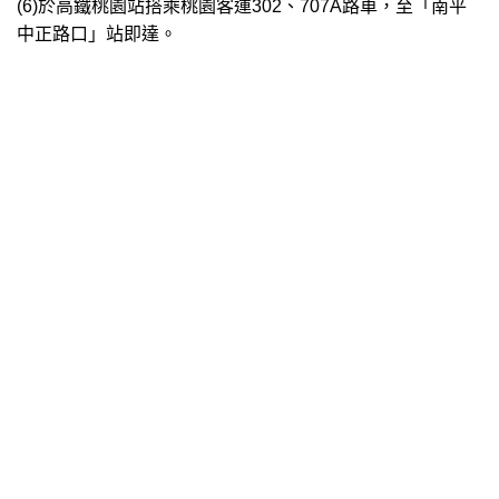
(6)於高鐵桃園站搭乘桃園客運302、707A路車，至「南平
中正路口」站即達。