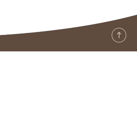
:::
政府網站資料開放宣告
隱私保護及安全政策
版權聲明
廉政園地
雙語詞彙
資通安全專區
本館APP
RSS