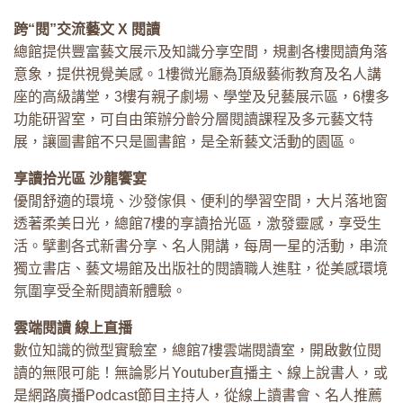
跨“閱”交流藝文 X 閱讀
總館提供豐富藝文展示及知識分享空間，規劃各樓閱讀角落
意象，提供視覺美感。1樓微光廳為頂級藝術教育及名人講
座的高級講堂，3樓有親子劇場、學堂及兒藝展示區，6樓多
功能研習室，可自由策辦分齡分層閱讀課程及多元藝文特
展，讓圖書館不只是圖書館，是全新藝文活動的園區。
享讀拾光區 沙龍饗宴
優閒舒適的環境、沙發傢俱、便利的學習空間，大片落地窗
透著柔美日光，總館7樓的享讀拾光區，激發靈感，享受生
活。擘劃各式新書分享、名人開講，每周一星的活動，串流
獨立書店、藝文場館及出版社的閱讀職人進駐，從美感環境
氛圍享受全新閱讀新體驗。
雲端閱讀 線上直播
數位知識的微型實驗室，總館7樓雲端閱讀室，開啟數位閱
讀的無限可能！無論影片Youtuber直播主、線上說書人，或
是網路廣播Podcast節目主持人，從線上讀書會、名人推薦