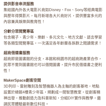
提供影音串流服務
集結國內外各大電影片商如Disney、Fox、Sony等經典電影
與歷年得獎影片，每月新增各大片商好片，提供豐富多元的
內容兼具娛樂與教育性！
分齡分眾閱覽專區
包含親子、青少年、樂齡、多元文化、地方文獻、語言學習
等各類型閱覽專區，一次滿足各年齡層各族群之閱讀需求！
超商借還書服務
超商即是圖書館的分支，本館和桃園市的超商跨產業合作，
民眾不需到圖書館也可以借閱圖書，提升市民借還書之便利
性！
MakerSpace創客空間
3D列印、雷射雕刻及智慧機器人為主軸的創客基地，地點
設置於總館4樓青少年區，規劃成一間智慧教室，從創客精
神出發，推動創造力及科普新知，分組DIY實作與教學，邀
請民眾體驗最新數位科技。