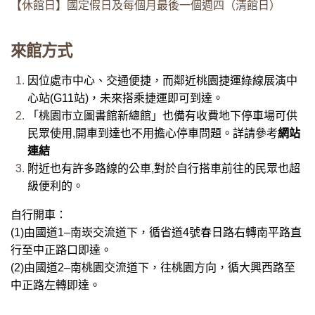
【休館日】國定假日及每個月最後一個週四（清館日）
來館方式
因位處市中心、交通便捷，而鄰近桃園捷運綠線展演中
心站(G11站)，未來搭乘捷運即可到達。
「桃園市立圖書館新總館」也備有收費地下停車場可供
民眾使用,開車到達也不用擔心停車問題。詳請參考
網站
連結
附近也有許多路線的公車,對於自行搭車前往的民眾也超
級便利的。
自行開車：
(1)由國道1–南崁交流道下，循省道4號春日路右轉南平路直
行至中正路口即達。
(2)由國道2–南桃園交流道下，往桃園方向，循大興西路至
中正路左轉即達。