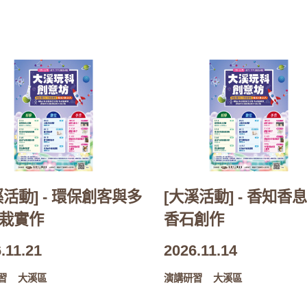
溪活動] - 環保創客與多
[大溪活動] - 香知香息
栽實作
香石創作
.11.21
2026.11.14
習
大溪區
演講研習
大溪區