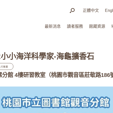
正體中文
Engl
最新消息
讀者服務
館藏資源
22小小海洋科學家-海龜擴香石
入行事曆
草漯分館 4樓研習教室（桃園市觀音區莊敬路186