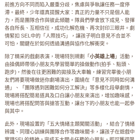
前進方向不同而陷入嚴重分歧，焦慮與爭執讓任務一度停
滯。最終，少年還真提醒大家：真正的力量不只是個人能
力，而是團隊合作與彼此傾聽。隊員們學會放下成見、發揮
各自所長、互相信任，成功化解危機、再次封印三眼井。劇
情緊扣 SEL中的「人際技巧」，讓孩子明白意見不合並不
可怕，關鍵在於如何透過溝通與協作化解衝突。
除了精采的戲劇表演，現場特別規劃「
小英雄上場
」活動，
由操偶師帶領小朋友先學習簡單的操做動作(拍手、點頭、
跑步)，然後在往更困難的拋接及大車輪，練習完畢後小朋
友們將要現場做迷你劇場演出，圍繞在「意見不同時如何溝
通」、「團隊遇到困難如何分工解決」等多樣化段舉劇情，
現場將搭配簡易道具及口白讓小朋友來演出，增加趣味感，
現場也將搭配問答與搶答互動，讓台下的小朋友也能一起參
與其中。
此外，現場設置的「五大情緒主題闖關活動」，結合了情緒
辨識、同理心訓練與團隊合作等趣味關卡，讓孩子在遊戲中
實踐SEL的精神。完成五大關卡任務的小朋友，即可獲得限