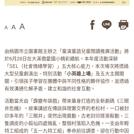
A
A
A
由桃園市立圖書館主辦之「童演童語兒童閱讀推廣活動」將
於6月28日在大溪僑愛國小精彩續航。本年度活動深耕
「SEL（社會情緒學習）」五大核心能力，本次場次將透過
大型兒童劇演出、特別活動「
小英雄上場
」及五大主題闖
關，引領孩子學習在團體中與不同性格的夥伴協作，並透過
有效溝通化解矛盾、建立和諧的社會互動。
活動當天由「霹靂布袋戲」帶來量身打造的全新劇碼《三眼
井危機》。故事講述在傳說與現實交界的老松村，一口被封
印多年的「三眼井」突然出現異動，古老封印逐漸鬆動，三
隻調皮的小狐仙四處搗亂，整個村落陷入危機。一支由年輕
特工組成的「五一九特工組」奉命前往調查，卻在行動中因