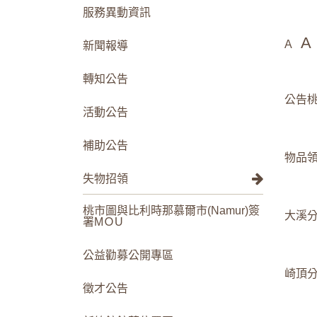
服務異動資訊
A
A
新聞報導
轉知公告
公告
活動公告
補助公告
物品
失物招領
桃市圖與比利時那慕爾市(Namur)簽
大溪分館
署MＯU
公益勸募公開專區
崎頂分館
徵才公告