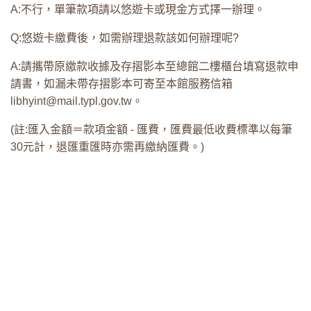
A:不行，單筆款項請以悠遊卡或現金方式擇一辦理。
Q:悠遊卡繳費後，如需辦理退款該如何辦理呢?
A:請攜帶原繳款收據及存摺影本至總館二樓櫃台填寫退款申
請書，如漏未帶存摺影本可寄至本館服務信箱
libhyint@mail.typl.gov.tw。
(註:匯入金額＝款項金額 - 匯費，匯費最低收費標準以每筆
30元計，退匯重匯時亦需再繳納匯費。)