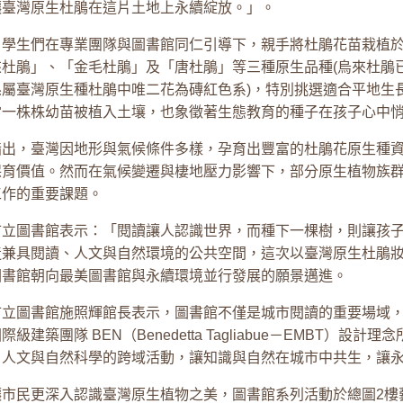
讓臺灣原生杜鵑在這片土地上永續綻放。」。
，學生們在專業團隊與圖書館同仁引導下，親手將杜鵑花苗栽植
來杜鵑」、「金毛杜鵑」及「唐杜鵑」等三種原生品種(烏來杜鵑
係屬臺灣原生種杜鵑中唯二花為磚紅色系)，特別挑選適合平地生
當一株株幼苗被植入土壤，也象徵著生態教育的種子在孩子心中
指出，臺灣因地形與氣候條件多樣，孕育出豐富的杜鵑花原生種
保育價值。然而在氣候變遷與棲地壓力影響下，部分原生植物族
工作的重要課題。
市立圖書館表示：「閱讀讓人認識世界，而種下一棵樹，則讓孩
造兼具閱讀、人文與自然環境的公共空間，這次以臺灣原生杜鵑
圖書館朝向最美圖書館與永續環境並行發展的願景邁進。
市立圖書館施照輝館長表示，圖書館不僅是城市閱讀的重要場域
際級建築團隊 BEN（Benedetta Tagliabue－EMBT
、人文與自然科學的跨域活動，讓知識與自然在城市中共生，讓
讓市民更深入認識臺灣原生植物之美，圖書館系列活動於總圖2樓