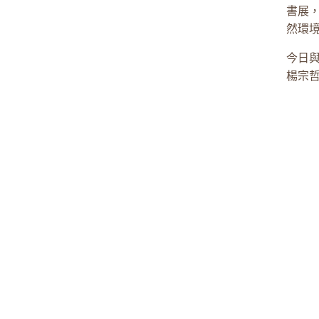
書展，
然環
今日
楊宗