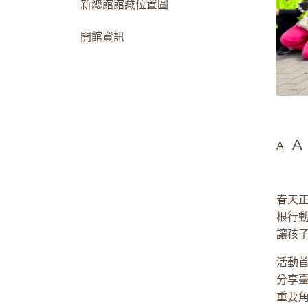
新總館館藏位置圖
開館資訊
A
A
春天
根行動
讓孩
活動
分享
重要