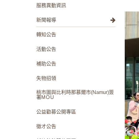
服務異動資訊
新聞報導
轉知公告
活動公告
補助公告
失物招領
桃市圖與比利時那慕爾市(Namur)簽
署MＯU
公益勸募公開專區
徵才公告