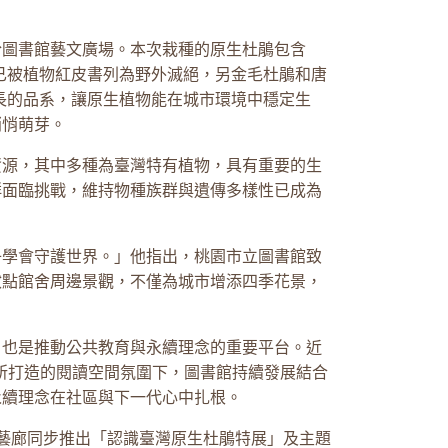
於圖書館藝文廣場。本次栽種的原生杜鵑包含
已被植物紅皮書列為野外滅絕，另金毛杜鵑和唐
長的品系，讓原生植物能在城市環境中穩定生
悄悄萌芽。
資源，其中多種為臺灣特有植物，具有重要的生
群面臨挑戰，維持物種族群與遺傳多樣性已成為
子學會守護世界。」他指出，桃園市立圖書館致
妝點館舍周邊景觀，不僅為城市增添四季花景，
，也是推動公共教育與永續理念的重要平台。近
）設計理念所打造的閱讀空間氛圍下，圖書館持續發展結合
永續理念在社區與下一代心中扎根。
藝廊同步推出「認識臺灣原生杜鵑特展」及主題