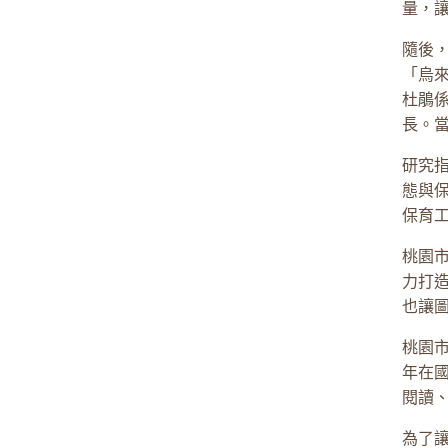
量，
隨後
「烏
杜鵑
長。
研究
態與
保育
桃園
力打
也讓
桃園
年在國
閱讀
為了