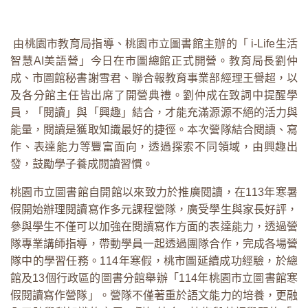
由桃園市教育局指導、桃園市立圖書館主辦的「 i-Life生活
智慧AI美語營」今日在市圖總館正式開營。教育局長劉仲
成、市圖館秘書謝雪君、聯合報教育事業部經理王譽超，以
及各分館主任皆出席了開營典禮。劉仲成在致詞中提醒學
員，「閱讀」與「興趣」結合，才能充滿源源不絕的活力與
能量，閱讀是獲取知識最好的捷徑。本次營隊結合閱讀、寫
作、表達能力等豐富面向，透過探索不同領域，由興趣出
發，鼓勵學子養成閱讀習慣。
桃園市立圖書館自開館以來致力於推廣閱讀，在113年寒暑
假開始辦理閱讀寫作多元課程營隊，廣受學生與家長好評，
參與學生不僅可以加強在閱讀寫作方面的表達能力，透過營
隊專業講師指導，帶動學員一起透過團隊合作，完成各場營
隊中的學習任務。114年寒假，桃市圖延續成功經驗，於總
館及13個行政區的圖書分館舉辦「114年桃園市立圖書館寒
假閱讀寫作營隊」。營隊不僅著重於語文能力的培養，更融