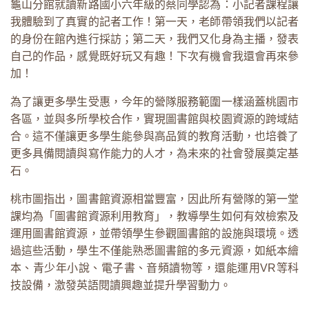
龜山分館就讀新路國小六年級的蔡同學認為：小記者課程讓
我體驗到了真實的記者工作！第一天，老師帶領我們以記者
的身份在館內進行採訪；第二天，我們又化身為主播，發表
自己的作品，感覺既好玩又有趣！下次有機會我還會再來參
加！
為了讓更多學生受惠，今年的營隊服務範圍一樣涵蓋桃園市
各區，並與多所學校合作，實現圖書館與校園資源的跨域結
合。這不僅讓更多學生能參與高品質的教育活動，也培養了
更多具備閱讀與寫作能力的人才，為未來的社會發展奠定基
石。
桃市圖指出，圖書館資源相當豐富，因此所有營隊的第一堂
課均為「圖書館資源利用教育」，教導學生如何有效檢索及
運用圖書館資源，並帶領學生參觀圖書館的設施與環境。透
過這些活動，學生不僅能熟悉圖書館的多元資源，如紙本繪
本、青少年小說、電子書、音頻讀物等，還能運用VR等科
技設備，激發英語閱讀興趣並提升學習動力。