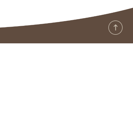
:::
政府網站資料開放宣告
隱私保護及安全政策
版權聲明
廉政園地
雙語詞彙
資通安全專區
本館APP
RSS
本館地址：
330056桃園市桃園區南平路303號