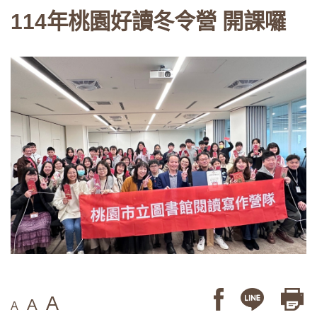
114年桃園好讀冬令營 開課囉
A
A
A