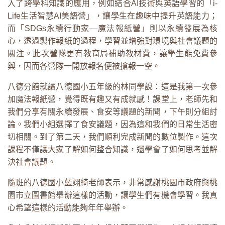
入了跨學科知識的應用，例如結合AI技術與英語學習的「i-
Life生活智慧AI美語營」，讓學生在趣味中提升英語能力；
而「SDGs永續行動家―魔法報紙營」則以永續發展為核
心，透過製作報紙的過程，學習並增強對環境與社會議題的
關注。此次營隊更有教育局補助教材費，讓學生能免費參
與，因而各營隊一開放報名便被搶報一空。
八德分館就讀八德國小五年級的林同學說：這是我第一次參
加魔法報紙營，覺得既有趣又有成就感！課堂上，老師先和
我們分享有關永續發展、食安等議題的新聞，下午則分組討
論。我們小組選擇了食安議題，因為這和我們的日常生活密
切相關。到了第二天，我們順利完成新聞的數位製作。這次
課程不僅讓大家了解如何整合知識，還學會了如何思考並解
決社會議題。
隨班的八德國小藍翊綺老師表示，非常感謝桃園市政府與桃
園市立圖書館舉辦這樣的活動，讓學生們有機會學習。我真
心希望這樣的活動能夠年年舉辦。