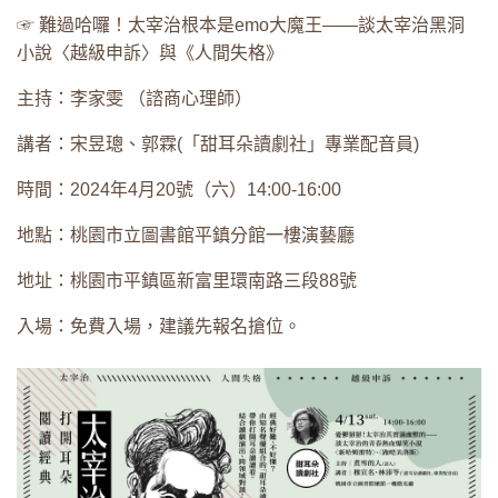
☞ 難過哈囉！太宰治根本是emo大魔王——談太宰治黑洞
小說〈越級申訴〉與《人間失格》
主持：李家雯 （諮商心理師）
講者：宋昱璁、郭霖(「甜耳朵讀劇社」專業配音員)
時間：2024年4月20號（六）14:00-16:00
地點：桃園市立圖書館平鎮分館一樓演藝廳
地址：桃園市平鎮區新富里環南路三段88號
入場：免費入場，建議先報名搶位。