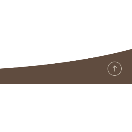
:::
政府網站資料開放宣告
隱私保護及安全政策
版權聲明
廉政園地
雙語詞彙
資通安全專區
本館APP
RSS