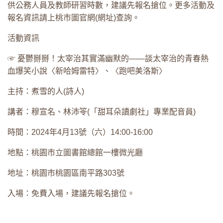
供公務人員及教師研習時數，建議先報名搶位。更多活動及
報名資訊請上桃市圖官網(
網址
)查詢。
活動資訊
☞ 憂鬱掰掰！太宰治其實滿幽默的——談太宰治的青春熱
血爆笑小說〈新哈姆雷特〉、〈跑吧美洛斯〉
主持：煮雪的人(詩人)
講者：穆宣名、林沛笭(「甜耳朵讀劇社」專業配音員)
時間：2024年4月13號（六）14:00-16:00
地點：桃園市立圖書館總館一樓微光廳
地址：桃園市桃園區南平路303號
入場：免費入場，建議先報名搶位。