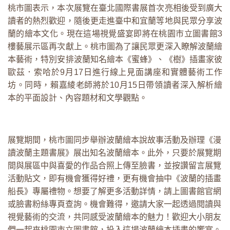
桃市圖表示，本次展覽在臺北國際書展首次亮相後受到廣大
讀者的熱烈歡迎，隨後更走進臺中和宜蘭等地與民眾分享波
蘭的繪本文化。現在這場視覺盛宴即將在桃園市立圖書館3
樓藝展示區再次獻上。桃市圖為了讓民眾更深入瞭解波蘭繪
本藝術，特別安排波蘭知名繪本《蜜蜂》、《樹》插畫家彼
歐茲．索哈於9月17日進行線上見面講座和實體藝術工作
坊。同時，賴嘉綾老師將於10月15日帶領讀者深入解析繪
本的平面設計、內容題材和文學觀點。
展覽期間，桃市圖同步舉辦波蘭繪本說故事活動及辦理《漫
讀波蘭主題書展》展出知名波蘭繪本。此外，只要於展覽期
間與展區中與喜愛的作品合照上傳至臉書，並按讚留言展覽
活動貼文，即有機會獲得好禮，更有機會抽中《波蘭的插畫
船長》專屬禮物。想要了解更多活動詳情，請上圖書館官網
或臉書粉絲專頁查詢。機會難得，邀請大家一起透過閱讀與
視覺藝術的交流，共同感受波蘭繪本的魅力！歡迎大小朋友
們一起來桃園市立圖書館，投入這場波蘭繪本插畫的饗宴。