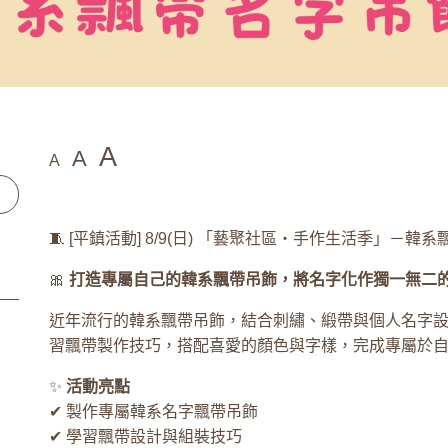
A
A
A
🧵 [平鎮活動] 8/9(日) 「藝聚社區・手作生活季」－韓
🎀
打造專屬自己的韓系飄帶吊飾，將名字化作獨一無二
近年流行的韓系飄帶吊飾，結合刺繡、緞帶與個人名字
習飄帶製作技巧，搭配喜愛的顏色與字樣，完成專屬於
✨
活動亮點
✔ 製作專屬韓系名字飄帶吊飾
✔ 學習飄帶設計與組裝技巧