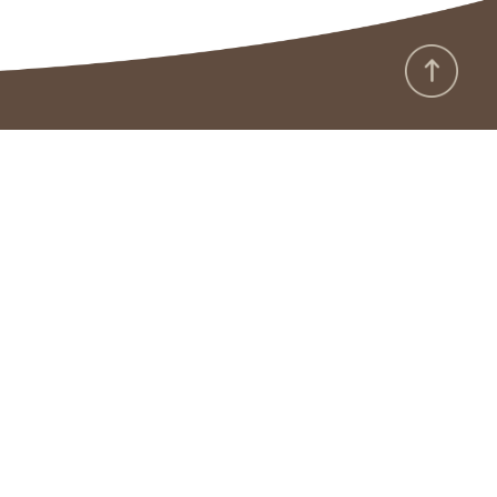
:::
政府網站資料開放宣告
隱私保護及安全政策
版權聲明
廉政園地
雙語詞彙
資通安全專區
本館APP
RSS
本館地址：
330056桃園市桃園區南平路303號
電話：
(03)3166345
傳真：
(03)3164260