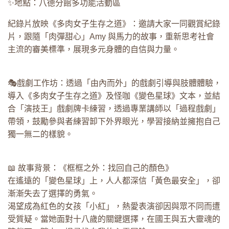
✨地點：八德分館多功能活動區
紀錄片放映《多肉女子生存之道》：邀請大家一同觀賞紀錄
片，跟隨「肉彈甜心」Amy 與馬力的故事，重新思考社會
主流的審美標準，展現多元身體的自信與力量。
🎭戲劇工作坊：透過「由內而外」的戲劇引導與肢體體驗，
導入《多肉女子生存之道》及怪咖《變色星球》文本，並結
合「演技王」戲劇牌卡練習，透過專業講師以「過程戲劇」
帶領，鼓勵參與者練習卸下外界眼光，學習接納並擁抱自己
獨一無二的樣貌。
📖 故事背景：《框框之外：找回自己的顏色》
在遙遠的「變色星球」上，人人都深信「黃色最安全」，卻
漸漸失去了選擇的勇氣。
渴望成為紅色的女孩「小紅」，熱愛表演卻因與眾不同而遭
受質疑。當她面對十八歲的關鍵選擇，在國王與五大靈魂的