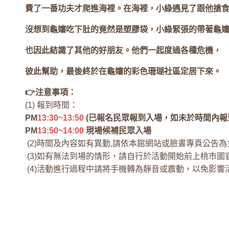
費了一番功夫才爬進海裡。在海裡，小綠遇見了跟他搶
沒想到龜嬸吃下肚的竟然是塑膠袋，小綠緊張的帶著龜
也因此結識了其他的好朋友。他們一起度過各種危機，
彼此幫助，最後終於在龜嬸的彩色珊瑚社區定居下來。
👉️注意事項：
(1) 報到時間：
PM
13:30~13:50
(已報名民眾報到入場，如未於時間內報
PM
13:50~14:00
現場候補民眾入場
(2)時間及內容如有異動,請依本館網站或臉書專頁公告為
(3)如有無法到場的情形，請自行於活動開始前上桃市圖
(4)活動進行過程中請將手機轉為靜音或震動，以免影響