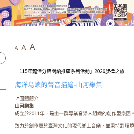
A
A
A
「115年龍潭分館閱讀推廣系列活動」2026旋律之旅
海洋島嶼的聲音描繪-山河樂集
📍團體簡介
山河樂集
成立於2011年，是由一群專業音樂人組織的創作型樂團
致力於創作屬於臺灣文化的現代鄉土音樂，並秉持對環