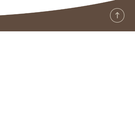
:::
政府網站資料開放宣告
隱私保護及安全政策
版權聲明
廉政園地
雙語詞彙
資通安全專區
本館APP
RSS
本館地址：
330056桃園市桃園區南平路303號
電話：
(03)3166345
傳真：
(03)3164260