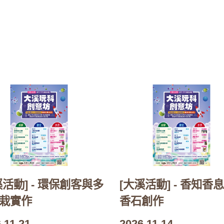
溪活動] - 環保創客與多
[大溪活動] - 香知香息
栽實作
香石創作
.11.21
2026.11.14