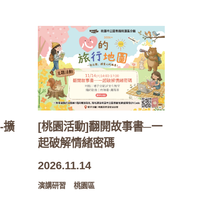
-擴
[桃園活動]翻開故事書─一
起破解情緒密碼
2026.11.14
演講研習
桃園區