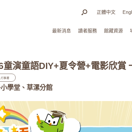
正體中文
Engl
最新消息
讀者服務
館藏資源
6童演童語DIY+夏令營+電影欣賞
入行事曆
子小學堂、草漯分館