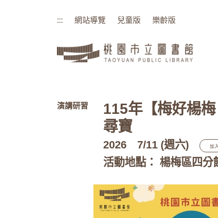
:::
網站導覽
兒童版
樂齡版
:::
115年【梅好楊
演講研習
尋寶
2026
7/11 (週六)
加
活動地點： 楊梅區四分