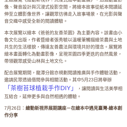
像、聲音設計與沉浸式投影空間，將繪本故事從紙本閱讀延
伸至立體影像世界，讓觀眾彷彿走入故事場景，在光影與聲
音交織中感受全新的閱讀體驗。
本次展覽以繪本《爸爸的友善茶園》為主要內容。該書由小
魯文化出版，作者暨繪者張秀毓以溫暖筆觸描繪茶農與土地
共生的生活樣貌，傳達友善農法與環境共好的理念。展覽將
繪本畫面轉化為動畫影像，呈現茶園四季更迭的自然風景，
帶領觀眾感受山林與土地文化。
配合展覽期間，龍潭分館亦規劃閱讀推廣與手作體驗活動，
邀請民眾透過借閱參與相關活動。其中5月23日將舉辦
「
茶樹苔球植栽手作DIY
」
，讓閱讀與生活美學相
互結合，延伸更多與自然相遇的體驗。
7月26日：
繪動新視界展期講座－在繪本中遇見臺灣-繪本創
作分享