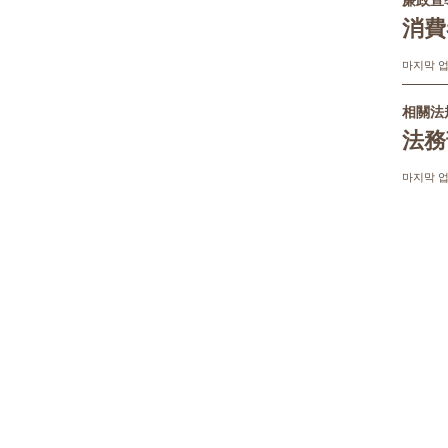
廉政宣
消費
마지막 업데
相關法
法務
마지막 업데
廉政宣
轉知
意短
마지막 업데
機關安
反詐
마지막 업데