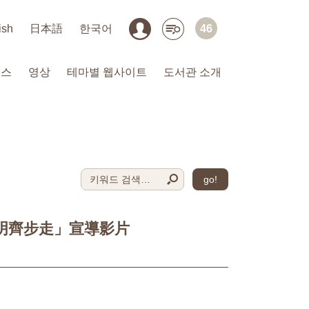
ish
日本語
한국어
46
비스
영상
테마별 웹사이트
도서관 소개
go!
明齊步走」宣導影片