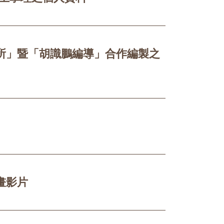
所」暨「胡識鵬編導」合作編製之
畫影片