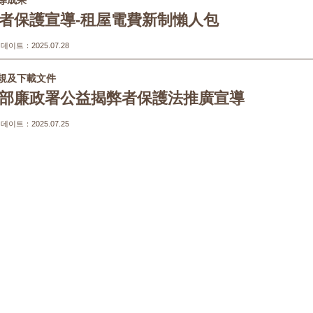
導成果
者保護宣導-租屋電費新制懶人包
이트：2025.07.28
規及下載文件
部廉政署公益揭弊者保護法推廣宣導
이트：2025.07.25
導成果
法務部辦理「炎夏『漫』活，創意說『畫』」1
片徵件活動自114年7月1日至10月1日止
이트：2025.06.12
全維護
騙宣導-「防範一頁式廣告詐騙3步驟」
이트：2025.05.26