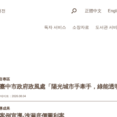
버전
正體中文
Engl
독자 서비스
소장자료
도서관 서
音專區
臺中市政府政風處「陽光城市手牽手，綠能透
이트：2026.08.04
導成果
案例宣導-洩漏底價圖利案