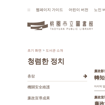
:::
웹페이지 가이드
어린이 버전
노인 
초기 화면
도서관 소개
청렴한 정치
:::
廉政影
:::
총람
轉知
마지막 업데
機關安全維護
廉政宣
廉政宣導成果
廉政