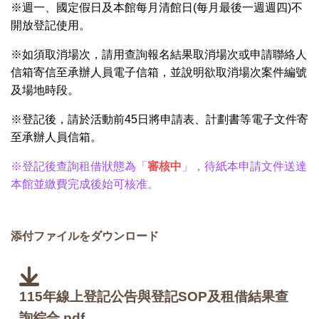
※週一、國定假日及本館每月清館日(每月最後一週週四)不
開放登記使用。
※如須取消場次，請用查詢報名結果取消場次或申請聯絡人
信箱寄信至承辦人員電子信箱，並說明欲取消場次案件編號
及場地時段。
※登記後，請於活動前45日將申請表、計劃書等電子文件寄
至承辦人員信箱。
※登記後查詢租借狀態為「
審核中
」，待紙本申請文件送達
本館並繳費完成後始可核准。
添付ファイルをダウンロード
115年線上登記公告與登記SOP及租借結果查
詢綜合.pdf