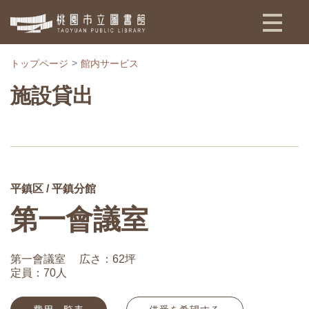
:::
トップページ
館内サービス
施設貸出
平鎮区 / 平鎮分館
第一會議室
第一會議室
広さ：62坪
定員：70人