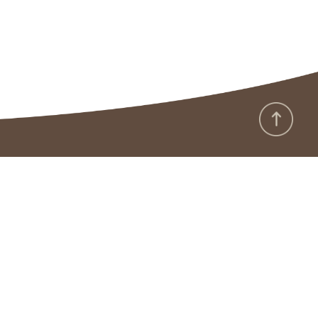
:::
行政機関ウェブサイトにおける情報公開宣言
プライバシーポリシー・セキュリティーポリシー
サイトポリシー
汚職防止への取り組み
用語中英対照表
サイバーセキュリティーへの取り組み
APP