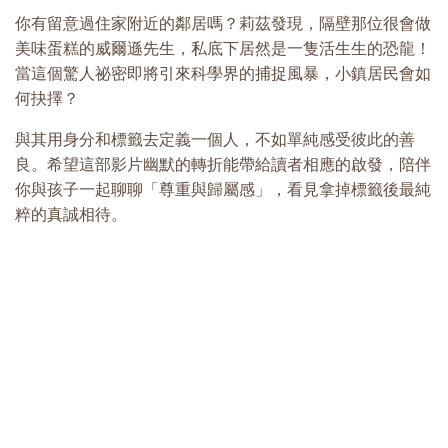
你有留意過住家附近的鄰居嗎？莉茲發現，隔壁那位很會做
美味蛋糕的威爾遜先生，私底下居然是一隻活生生的恐龍！
當這個驚人祕密即將引來科學界的捕捉風暴，小鎮居民會如
何抉擇？
與其用身分和標籤去定義一個人，不如單純感受彼此的善
良。希望這部影片幽默的轉折能帶給讀者相應的啟發，陪伴
你與孩子一起聊聊「尊重與歸屬感」，看見拿掉標籤後最純
粹的真誠相待。