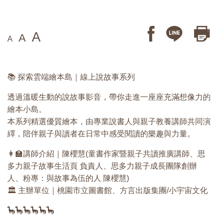
A
A
A
📚 探索雲端繪本島｜線上說故事系列
透過溫暖生動的說故事影音，帶你走進一座座充滿想像力的
繪本小島。
本系列精選優質繪本，由專業說書人與親子教養講師共同演
繹，陪伴親子與讀者在日常中感受閱讀的樂趣與力量。
👩‍🏫講師介紹｜陳櫻慧(童書作家暨親子共讀推廣講師、思
多力親子故事生活頁 負責人、思多力親子成長團隊創辦
人、粉專：與故事為伍的人 陳櫻慧)
🏛 主辦單位｜桃園市立圖書館、方言出版集團/小宇宙文化
🦕🦕🦕🦕🦕🦕