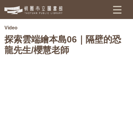
:::
Video
探索雲端繪本島06｜隔壁的恐
龍先生/櫻慧老師