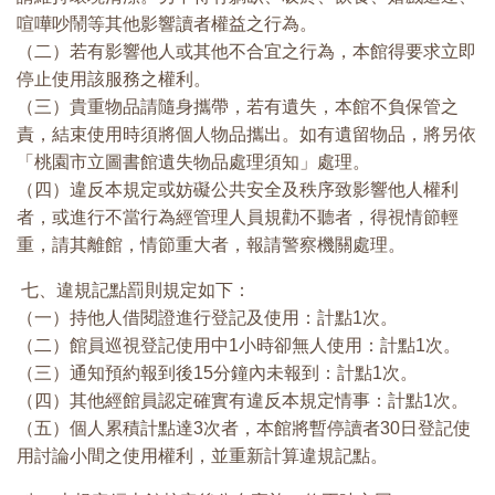
喧嘩吵鬧等其他影響讀者權益之行為。
（二）若有影響他人或其他不合宜之行為，本館得要求立即
停止使用該服務之權利。
（三）貴重物品請隨身攜帶，若有遺失，本館不負保管之
責，結束使用時須將個人物品攜出。如有遺留物品，將另依
「桃園市立圖書館遺失物品處理須知」處理。
（四）違反本規定或妨礙公共安全及秩序致影響他人權利
者，或進行不當行為經管理人員規勸不聽者，得視情節輕
重，請其離館，情節重大者，報請警察機關處理。
七、違規記點罰則規定如下：
（一）持他人借閱證進行登記及使用：計點1次。
（二）館員巡視登記使用中1小時卻無人使用：計點1次。
（三）通知預約報到後15分鐘內未報到：計點1次。
（四）其他經館員認定確實有違反本規定情事：計點1次。
（五）個人累積計點達3次者，本館將暫停讀者30日登記使
用討論小間之使用權利，並重新計算違規記點。