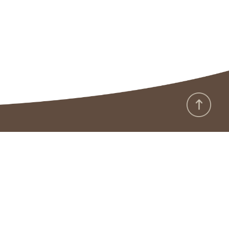
:::
Government Website Open Data Announcement
Privacy Protection and Security Policy
Copyright Notice
Integrity Corner
Bilingual Vocabulary
Information Security Area