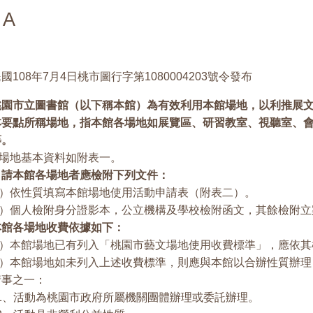
A
國108年7月4日桃市圖行字第1080004203號令發布
桃園市立圖書館（以下稱本館）為有效利用本館場地，以利推展
本要點所稱場地，指本館各場地如展覽區、研習教室、視聽室、
等。
地基本資料如附表一。
申請本館各場地者應檢附下列文件：
）依性質填寫本館場地使用活動申請表（附表二）。
）個人檢附身分證影本，公立機構及學校檢附函文，其餘檢附立
本館各場地收費依據如下：
）本館場地已有列入「桃園市藝文場地使用收費標準」，應依其
）本館場地如未列入上述收費標準，則應與本館以合辦性質辦理
情事之一：
活動為桃園市政府所屬機關團體辦理或委託辦理。