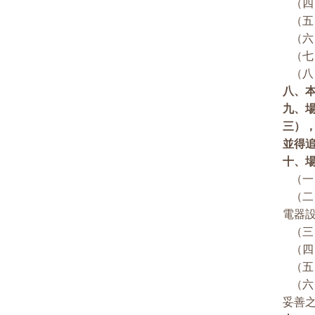
（四
（五
（六
（七
（八
八、
九、
三）
並得
十、
（一
（二
電器
（三
（四
（五
（六
妥善