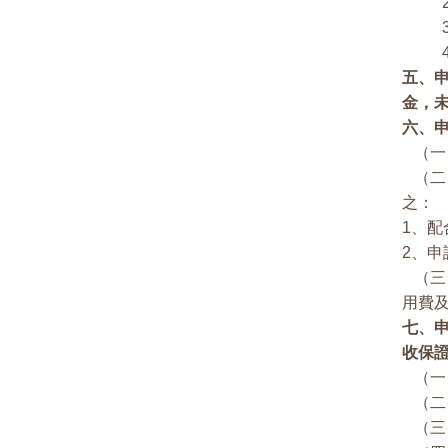
2、
3、
4、
五、
金，
六、
（一
（二
之：
1、
2、
（三
用費
七、
收保
（一
（二
（三