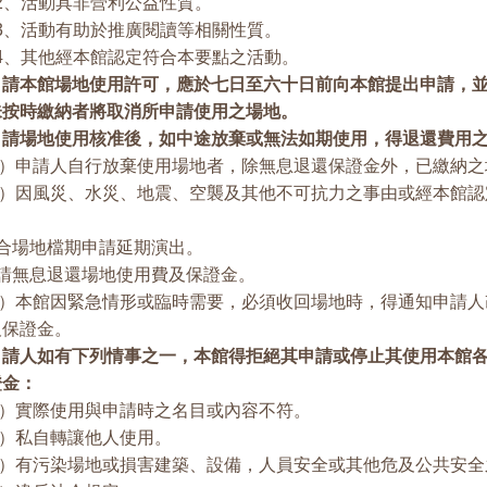
活動具非營利公益性質。
活動有助於推廣閱讀等相關性質。
其他經本館認定符合本要點之活動。
申請本館場地使用許可，應於七日至六十日前向本館提出申請，
未按時繳納者將取消所申請使用之場地。
申請場地使用核准後，如中途放棄或無法如期使用，得退還費用
）申請人自行放棄使用場地者，除無息退還保證金外，已繳納之
）因風災、水災、地震、空襲及其他不可抗力之事由或經本館認
配合場地檔期申請延期演出。
申請無息退還場地使用費及保證金。
）本館因緊急情形或臨時需要，必須收回場地時，得通知申請人
及保證金。
申請人如有下列情事之一，本館得拒絕其申請或停止其使用本館
證金：
）實際使用與申請時之名目或內容不符。
）私自轉讓他人使用。
）有污染場地或損害建築、設備，人員安全或其他危及公共安全