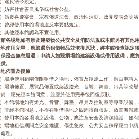
）違反法令規定。
）妨害社會善良風俗或社會公益。
）婚喪喜慶宴會、宗教佈道法會、政治性活動、政見發表會等活
）曾經使用本館場地違反本要點規定。
）其他經本館認為不宜使用。
本館各場地如有涉及建築物公共安全及消防法規或本館另有其他
場地使用完畢，應歸還所租借物品並恢復原狀，經本館檢查認定
，保證金無息退還；申請人如毀損場館建築設備或借用設備，應
追償。
場地佈置及復原
）場地使用範圍僅限租借之場地，佈置及復原工作，應由申請人
）場地佈置、展覽品佈置或架設燈光、音響、舞臺、吊具等改變
設備，應先經本館同意，並應於使用完畢後回復原狀。
）本館場地如有燈光、音響、舞臺、吊具及控制室等專業設備，
）非經本館同意，不得在租借場地之四周擅自張貼、放置海報或
）使用本館各場地之設備、公物，應注意安全及清潔維護，如有
）場地租借期間之安全維護、傷患急救、公共安全秩序應由申請
之處理。