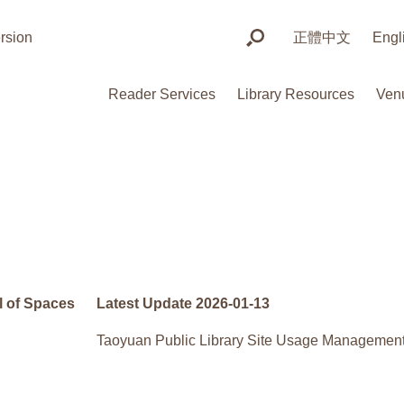
rsion
正體中文
Engl
Reader Services
Library Resources
Ven
l of Spaces
Latest Update 2026-01-13
Taoyuan Public Library Site Usage Management