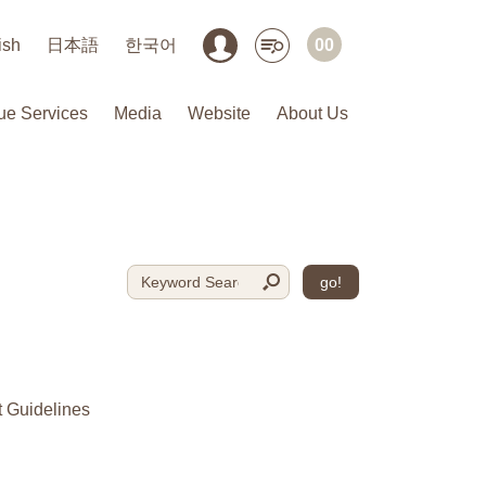
ish
日本語
한국어
00
ue Services
Media
Website
About Us
go!
 Guidelines