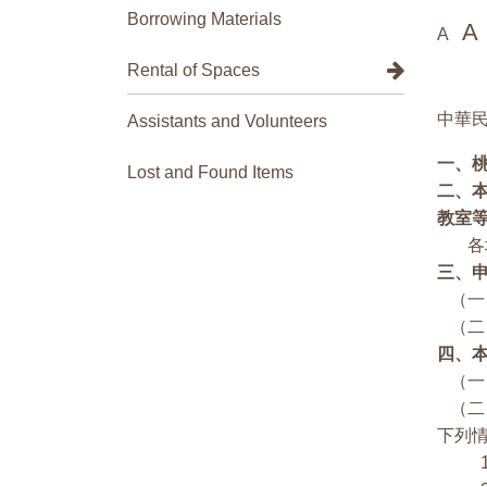
Borrowing Materials
A
A
Rental of Spaces
中華民
Assistants and Volunteers
一、
Lost and Found Items
二、
教室
各場
三、
（一
（二
四、
（一
（二
下列
1、