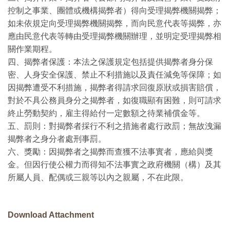
控制之事業、團體或機構揭弊者）得向受理揭弊機關揭弊；
如未依規定向受理揭弊機關揭弊，而向民意代表等揭弊，亦
應由民意代表等轉由受理揭弊機關辦理，並明定受理揭弊相
關作業期程。
四、揭弊者保護：本法之保護規定包括提供揭弊者身分保
密、人身安全保護、禁止不利措施以及責任減免等保障；如
因揭弊遭受不利措施，揭弊者得請求回復原狀或損害賠償，
對於不具公務員身分之揭弊者，如復職顯有困難，則可請求
終止勞動契約，雇主得給付一定數額之待業補償金等。
五、罰則：對揭弊者採行不利之措施者處行政罰；無故洩漏
揭弊者之身分者處刑事罰。
六、獎勵：因揭弊者之揭弊而查獲不法事實者，應給與獎
金。但因行使公權力而得知不法事實之政府機關（構）及其
所屬人員、配偶或三親等以內之親屬，不在此限。
Download Attachment