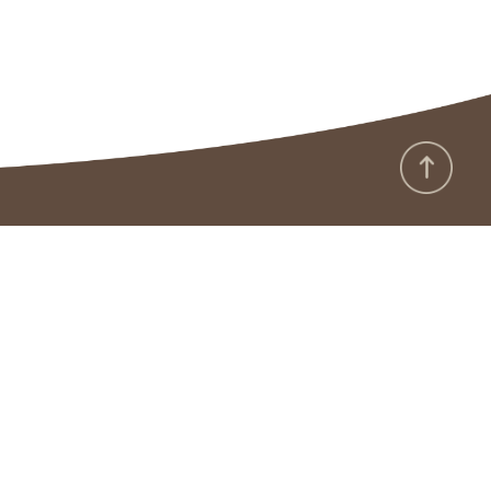
:::
政府網站資料開放宣告
隱私保護及安全政策
版權聲明
廉政園地
雙語詞彙
資通安全專區
本館APP